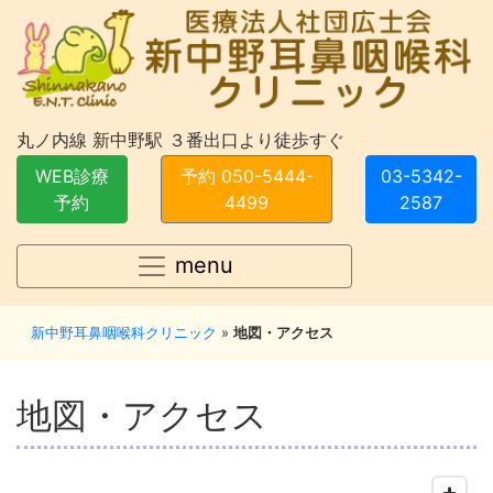
丸ノ内線 新中野駅 ３番出口より徒歩すぐ
WEB診療
予約 050-5444-
03-5342-
予約
4499
2587
menu
新中野耳鼻咽喉科クリニック
»
地図・アクセス
地図・アクセス