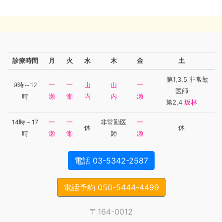
診療時間
月
火
水
木
金
土
第1,3,5 非常勤
9時～12
一
一
山
山
一
医師
時
瀬
瀬
内
内
瀬
第2,4
坂林
14時～17
一
一
非常勤医
一
休
休
時
瀬
瀬
師
瀬
電話 03-5342-2587
電話予約 050-5444-4499
〒164-0012