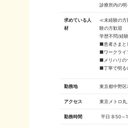
診療所内の明
求めている人
≪未経験の方
材
験の方歓迎
学歴不問/経
■患者さまと
■ワークライ
■メリハリの
■丁寧で明る
勤務地
東京都中野区本
アクセス
東京メトロ丸
勤務時間
平日 8:50～1