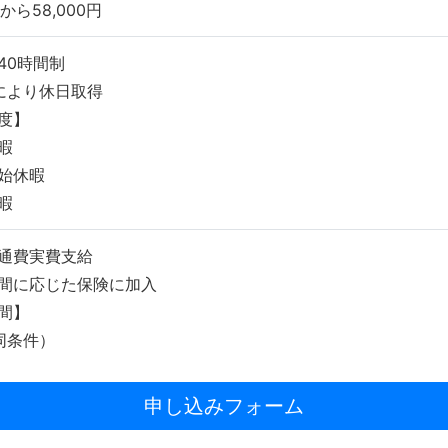
円から58,000円
40時間制
により休日取得
度】
暇
始休暇
暇
通費実費支給
間に応じた保険に加入
間】
同条件）
申し込みフォーム