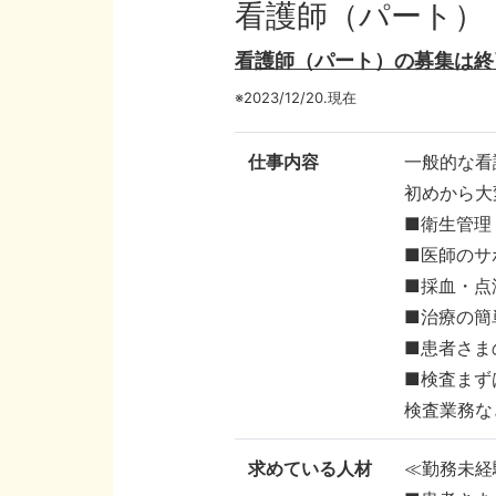
看護師（パート）
看護師（パート）の募集は終
※2023/12/20.現在
仕事内容
一般的な看
初めから大
■衛生管理
■医師のサ
■採血・点
■治療の簡
■患者さま
■検査まず
検査業務な
求めている人材
≪勤務未経