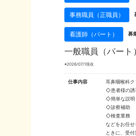
事務職員（正職員）
看護師（パート）
募
一般職員（パート
※2026/07/1現在
仕事内容
耳鼻咽喉科ク
◇患者様の誘
◇簡単な説明
◇診察補助
◇検査業務
などをお任せ
ときに、受付