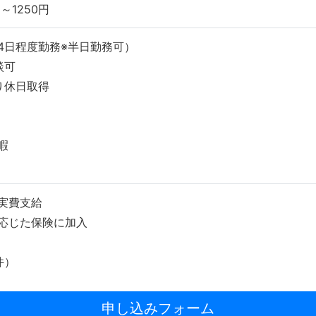
～1250円
4日程度勤務※半日勤務可）
談可
り休日取得
暇
実費支給
応じた保険に加入
件）
申し込みフォーム