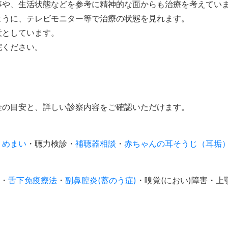
事や、生活状態などを参考に精神的な面からも治療を考えてい
ように、テレビモニター等で治療の状態を見れます。
意としています。
院ください。
金の目安と、詳しい診察内容をご確認いただけます。
・
めまい
・聴力検診・
補聴器相談
・
赤ちゃんの耳そうじ（耳垢
・
舌下免疫療法
・
副鼻腔炎(蓄のう症)
・嗅覚(におい)障害・上