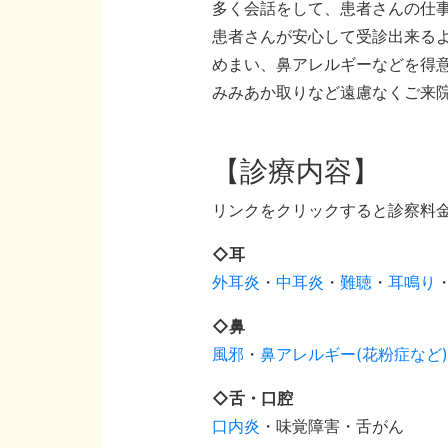
多く会話をして、患者さんの仕
患者さんが安心して受診出来る
めまい、鼻アレルギーなどを得
みみあか取りなど遠慮なくご来
【診療内容】
リンクをクリックすると診察料
◇耳
外耳炎
・
中耳炎
・
難聴
・
耳鳴り
◇鼻
風邪
・
鼻アレルギー(花粉症など)
◇舌・口腔
口内炎
・味覚障害・舌がん