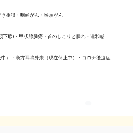
びき相談・咽頭がん・喉頭がん
顎下腺)・甲状腺腫瘍・首のしこりと腫れ・違和感
止中）・
漢方耳鳴外来
（現在休止中）・コロナ後遺症