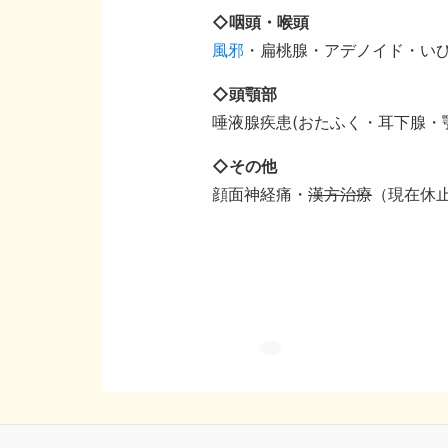
◇咽頭・喉頭
風邪
・扁桃腺・アデノイド・い
◇頭顎部
唾液腺疾患(おたふく・耳下腺・
◇その他
顔面神経痛・
漢方治療
（現在休