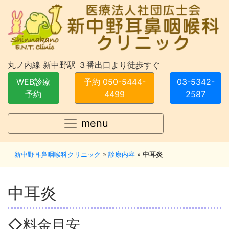
丸ノ内線 新中野駅 ３番出口より徒歩すぐ
WEB診療
予約 050-5444-
03-5342-
予約
4499
2587
menu
新中野耳鼻咽喉科クリニック
»
診療内容
»
中耳炎
中耳炎
◇料金目安