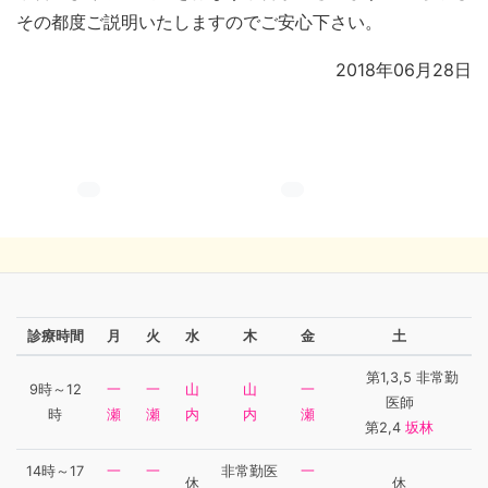
その都度ご説明いたしますのでご安心下さい。
2018年06月28日
診療時間
月
火
水
木
金
土
第1,3,5 非常勤
9時～12
一
一
山
山
一
医師
時
瀬
瀬
内
内
瀬
第2,4
坂林
14時～17
一
一
非常勤医
一
休
休