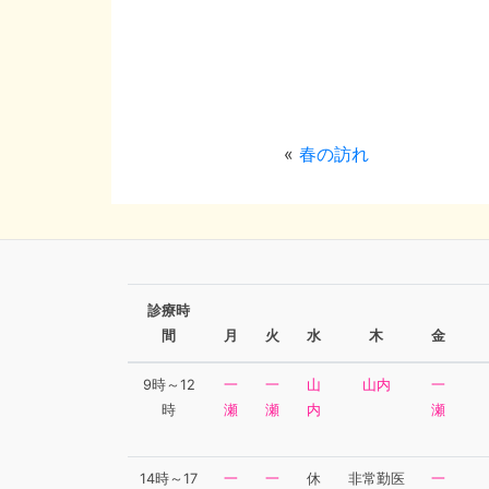
«
春の訪れ
診療時
間
月
火
水
木
金
9時～12
一
一
山
山
内
一
第
時
瀬
瀬
内
瀬
14時～17
一
一
休
非常勤医
一