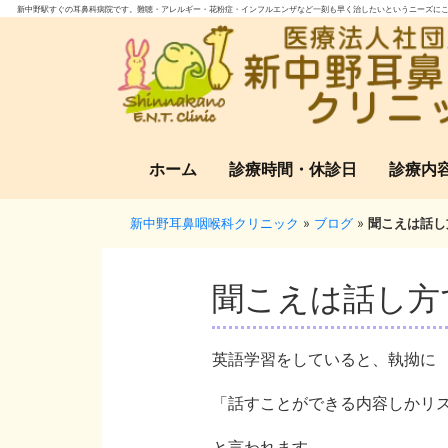
新中野駅すぐの耳鼻科病院です。難聴・アレルギー・花粉症・インフルエンザなど一刻も早く治したいというニーズにこ
ホーム
診療時間・休診日
診療内
新中野耳鼻咽喉科クリニック
»
ブログ
»
聞こえは話し
聞こえは話し方
英語学習をしていると、執拗に
「話すことができる内容しかリ
と言われます。